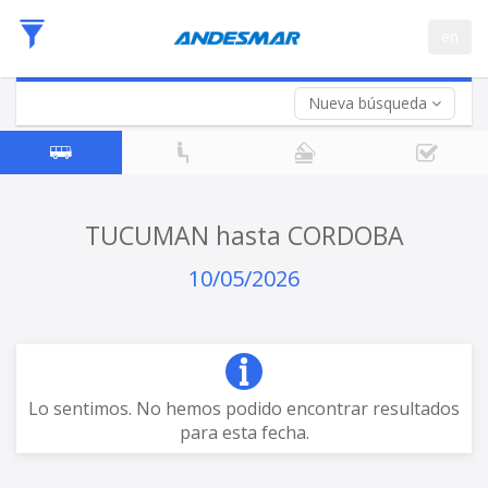
Fecha
en
de
Vuelta (opcional)
Ida
Fecha
de
Nueva búsqueda
Vuelta
TUCUMAN hasta CORDOBA
10/05/2026
Lo sentimos. No hemos podido encontrar resultados
para esta fecha.