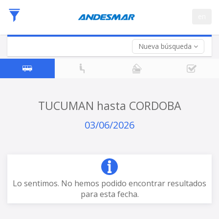
Fecha
en
de
Vuelta (opcional)
Ida
Fecha
de
Nueva búsqueda
Vuelta
TUCUMAN hasta CORDOBA
03/06/2026
Lo sentimos. No hemos podido encontrar resultados
para esta fecha.