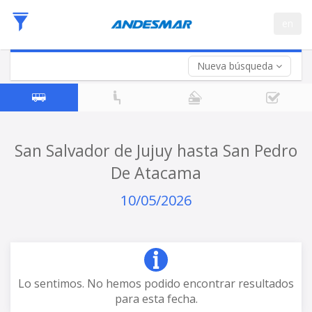
Fecha
en
de
Vuelta (opcional)
Ida
Fecha
de
Nueva búsqueda
Vuelta
San Salvador de Jujuy hasta San Pedro
De Atacama
10/05/2026
Lo sentimos. No hemos podido encontrar resultados
para esta fecha.