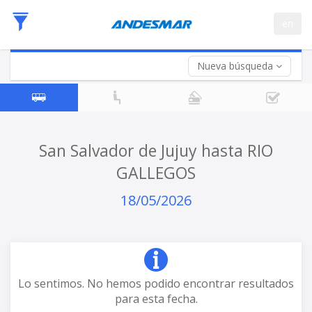
Fecha
en
de
Vuelta (opcional)
Ida
Fecha
de
Nueva búsqueda
Vuelta
San Salvador de Jujuy hasta RIO
GALLEGOS
18/05/2026
Lo sentimos. No hemos podido encontrar resultados
para esta fecha.