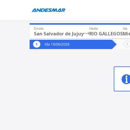
Desde
Hasta
Ida
San Salvador de Jujuy
RIO GALLEGOS
Mié
Origen
Destin
Ida 10/06/2026
*
*
San Salvador de Jujuy
RIO
Origen
Destino