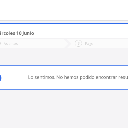
rcoles 10 Junio
o
Ida
Vuelta
Asientos
Pago
*
Fec
 GALLEGOS
Fecha
de
de
Vuel
Ida
Lo sentimos. No hemos podido encontrar resul