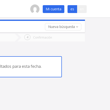
Mi cuenta
es
en
Nueva búsqueda
 (opcional)
Confirmación
ha
ta
tados para esta fecha.