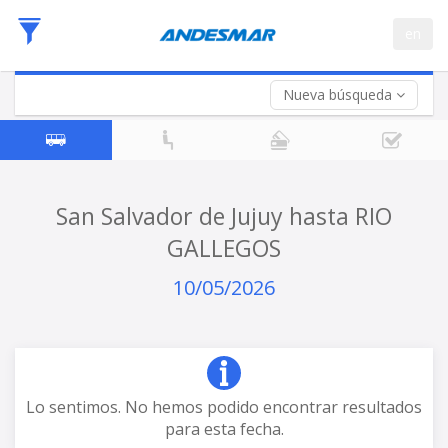
Fecha
en
de
Vuelta (opcional)
Ida
Fecha
de
Nueva búsqueda
Vuelta
San Salvador de Jujuy hasta RIO
GALLEGOS
10/05/2026
Lo sentimos. No hemos podido encontrar resultados
para esta fecha.