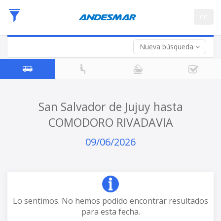
Fecha
en
de
Vuelta (opcional)
Ida
Fecha
de
Nueva búsqueda
Vuelta
San Salvador de Jujuy hasta
COMODORO RIVADAVIA
09/06/2026
Lo sentimos. No hemos podido encontrar resultados
para esta fecha.