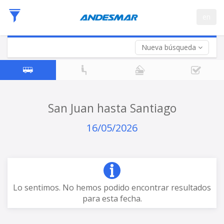
Fecha
en
de
Vuelta (opcional)
Ida
Fecha
de
Nueva búsqueda
Vuelta
San Juan hasta Santiago
16/05/2026
Lo sentimos. No hemos podido encontrar resultados
para esta fecha.