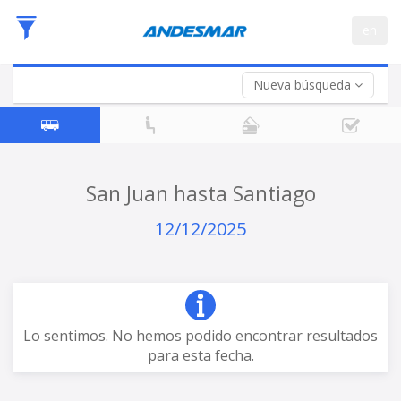
Fecha
en
de
Vuelta (opcional)
Ida
Fecha
de
Nueva búsqueda
Vuelta
San Juan hasta Santiago
12/12/2025
Lo sentimos. No hemos podido encontrar resultados
para esta fecha.