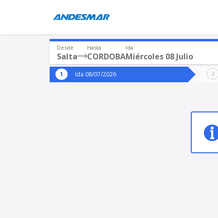
Desde
Hasta
Ida
Salta
CORDOBA
Miércoles 08 Julio
Origen
Destin
Ida 08/07/2026
*
*
Salta
COR
Origen
Destino