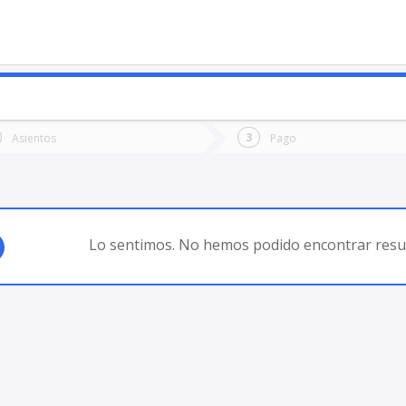
o
Ida
Vuelta
Asientos
Pago
*
Fec
DOBA
Fecha
de
de
Vuel
Ida
Lo sentimos. No hemos podido encontrar resul