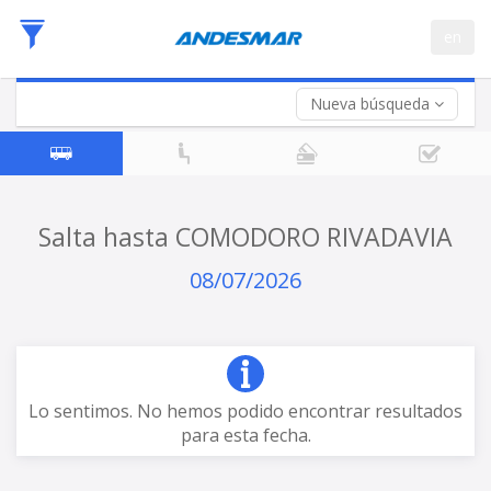
Fecha
en
de
Vuelta (opcional)
Ida
Fecha
de
Nueva búsqueda
Vuelta
Salta hasta COMODORO RIVADAVIA
08/07/2026
Lo sentimos. No hemos podido encontrar resultados
para esta fecha.