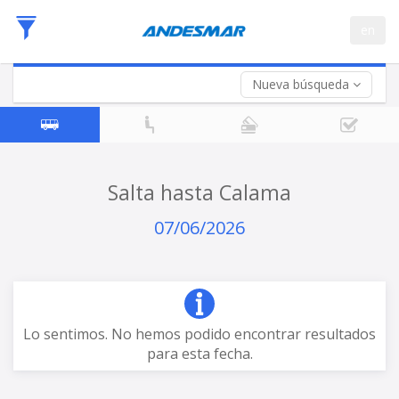
Fecha
en
de
Vuelta (opcional)
Ida
Fecha
de
Nueva búsqueda
Vuelta
Salta hasta Calama
07/06/2026
Lo sentimos. No hemos podido encontrar resultados
para esta fecha.