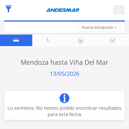
Fecha
en
de
Vuelta (opcional)
Ida
Fecha
de
Nueva búsqueda
Vuelta
Mendoza hasta Viña Del Mar
13/05/2026
Lo sentimos. No hemos podido encontrar resultados
para esta fecha.