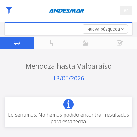
Fecha
en
de
Vuelta (opcional)
Ida
Fecha
de
Nueva búsqueda
Vuelta
Mendoza hasta Valparaíso
13/05/2026
Lo sentimos. No hemos podido encontrar resultados
para esta fecha.