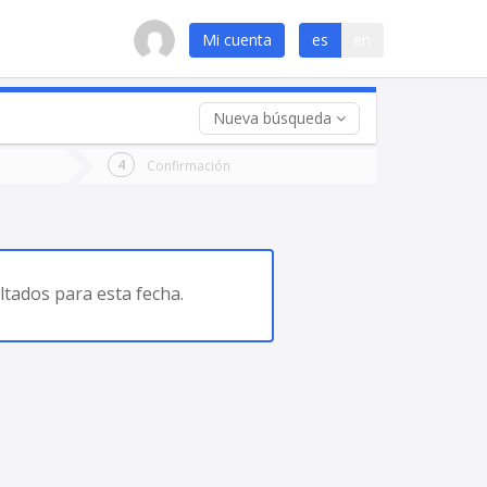
Mi cuenta
es
en
Nueva búsqueda
 (opcional)
Confirmación
ha
ta
tados para esta fecha.