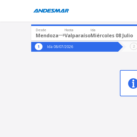
Desde
Hasta
Ida
Mendoza
Valparaíso
Miércoles 08 Julio
Origen
Destin
Ida 08/07/2026
*
*
Mendoza
Valp
Origen
Destino