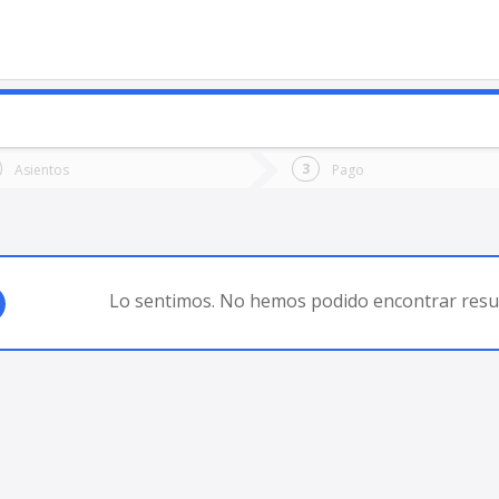
o
Ida
Vuelta
Asientos
Pago
*
Fec
araíso (Chile)
Fecha
de
de
Vuel
Ida
Lo sentimos. No hemos podido encontrar resul