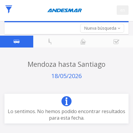
Fecha
en
de
Vuelta (opcional)
Ida
Fecha
de
Nueva búsqueda
Vuelta
Mendoza hasta Santiago
18/05/2026
Lo sentimos. No hemos podido encontrar resultados
para esta fecha.