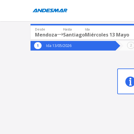
Desde
Hasta
Ida
Mendoza
Santiago
Miércoles 13 Mayo
Origen
Destin
Ida 13/05/2026
*
*
Mendoza
Sant
Origen
Destino