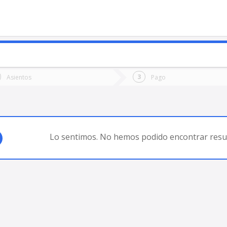
o
Ida
Vuelta
Asientos
Pago
*
Fec
iago (Chile)
Fecha
de
de
Vuel
Ida
Lo sentimos. No hemos podido encontrar resul