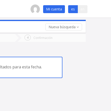
Mi cuenta
es
en
Nueva búsqueda
 (opcional)
Confirmación
ha
ta
tados para esta fecha.