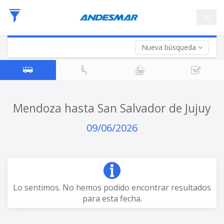
Fecha
en
de
Vuelta (opcional)
Ida
Fecha
de
Nueva búsqueda
Vuelta
Mendoza hasta San Salvador de Jujuy
09/06/2026
Lo sentimos. No hemos podido encontrar resultados
para esta fecha.