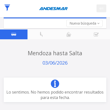
Fecha
en
de
Vuelta (opcional)
Ida
Fecha
de
Nueva búsqueda
Vuelta
Mendoza hasta Salta
03/06/2026
Lo sentimos. No hemos podido encontrar resultados
para esta fecha.