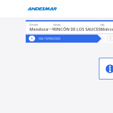
Desde
Hasta
Ida
Mendoza
RINCÓN DE LOS SAUCES
Miérco
Origen
Destin
Ida 10/06/2026
*
*
Mendoza
Origen
Destino