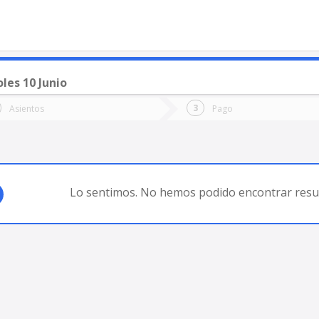
les 10 Junio
o
Ida
Vuelta
Asientos
Pago
*
Fec
RINCÓN DE LOS SAUCES
Fecha
de
de
Vuel
Ida
Lo sentimos. No hemos podido encontrar resul