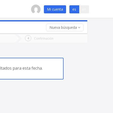
Mi cuenta
es
en
Nueva búsqueda
 (opcional)
Confirmación
ha
ta
tados para esta fecha.