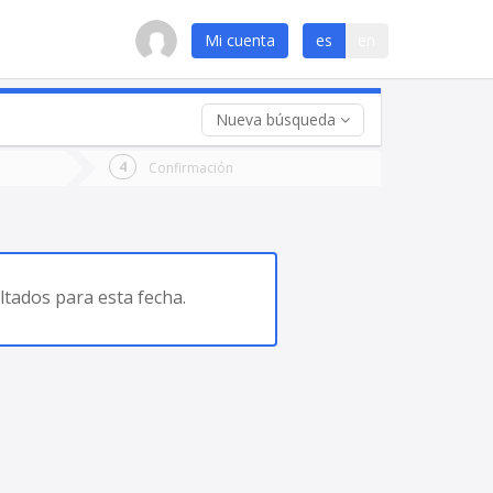
Mi cuenta
es
en
Nueva búsqueda
 (opcional)
Confirmación
ha
ta
tados para esta fecha.