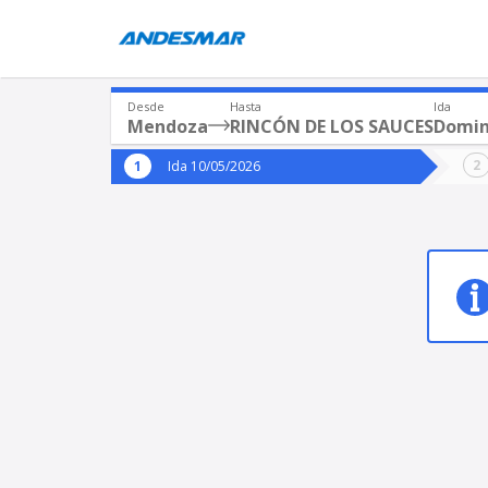
Desde
Hasta
Ida
Mendoza
RINCÓN DE LOS SAUCES
Domin
Origen
Destin
Ida 10/05/2026
*
*
Mendoza
Origen
Destino