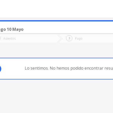
go 10 Mayo
o
Ida
Vuelta
Asientos
Pago
*
Fec
RINCÓN DE LOS SAUCES
Fecha
de
de
Vuel
Ida
Lo sentimos. No hemos podido encontrar resul