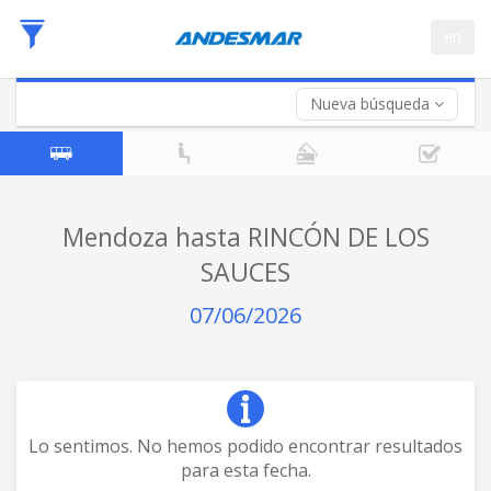
Fecha
en
de
Vuelta (opcional)
Ida
Fecha
de
Nueva búsqueda
Vuelta
Mendoza hasta RINCÓN DE LOS
SAUCES
07/06/2026
Lo sentimos. No hemos podido encontrar resultados
para esta fecha.