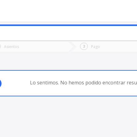
o
Ida
Vuelta
Asientos
Pago
*
Fec
QUEN
Fecha
de
de
Vuel
Ida
Lo sentimos. No hemos podido encontrar resul