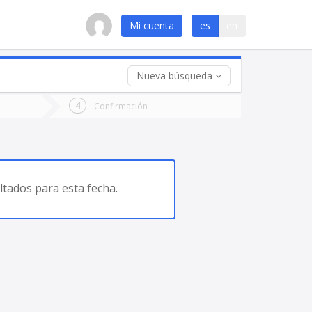
Mi cuenta
es
en
Nueva búsqueda
 (opcional)
Confirmación
ha
ta
tados para esta fecha.