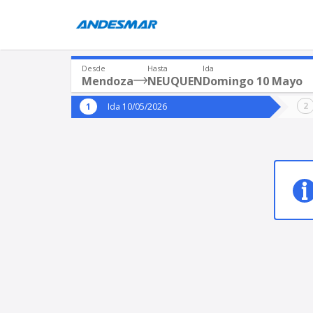
Desde
Hasta
Ida
Mendoza
NEUQUEN
Domingo 10 Mayo
Origen
Destin
Ida 10/05/2026
*
*
Mendoza
NEU
Origen
Destino