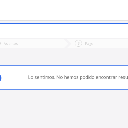
o
Ida
Vuelta
Asientos
Pago
*
Fec
IA BLANCA
Fecha
de
de
Vuel
Ida
Lo sentimos. No hemos podido encontrar resul