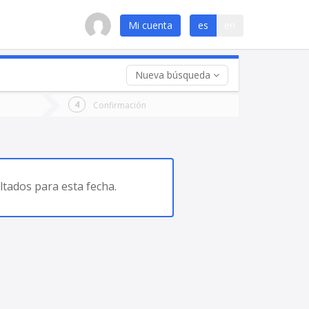
Mi cuenta
es
en
Nueva búsqueda
 (opcional)
Confirmación
ha
ta
tados para esta fecha.