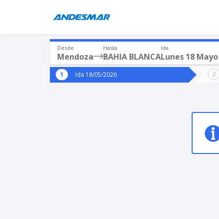
Desde
Hasta
Ida
Mendoza
BAHIA BLANCA
Lunes 18 Mayo
Origen
Destin
Ida 18/05/2026
*
*
Mendoza
BAH
Origen
Destino