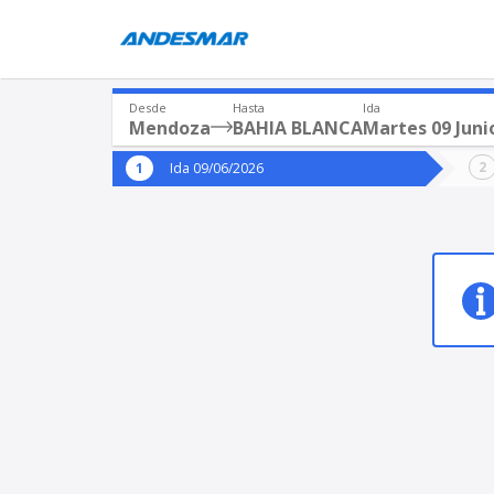
Desde
Hasta
Ida
Mendoza
BAHIA BLANCA
Martes 09 Juni
Origen
Destin
Ida 09/06/2026
*
*
Mendoza
BAH
Origen
Destino