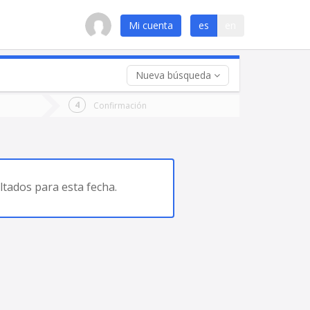
Mi cuenta
es
en
Nueva búsqueda
 (opcional)
Confirmación
ha
ta
tados para esta fecha.