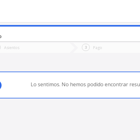
o
o
Ida
Vuelta
Asientos
Pago
*
Fec
IA BLANCA
Fecha
de
de
Vuel
Ida
Lo sentimos. No hemos podido encontrar resul