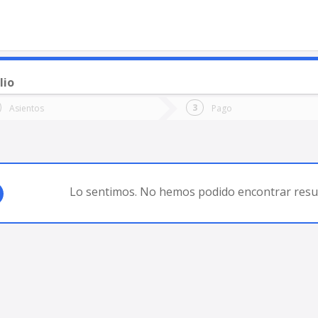
lio
o
Ida
Vuelta
Asientos
Pago
*
Fec
IA BLANCA
Fecha
de
de
Vuel
Ida
Lo sentimos. No hemos podido encontrar resul