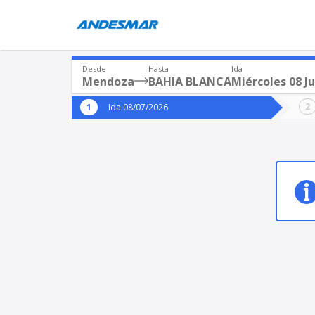
Desde
Hasta
Ida
Mendoza
BAHIA BLANCA
Miércoles 08 Ju
Origen
Destin
Ida 08/07/2026
*
*
Mendoza
BAH
Origen
Destino