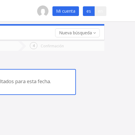
Mi cuenta
es
en
Nueva búsqueda
 (opcional)
Confirmación
ha
ta
tados para esta fecha.