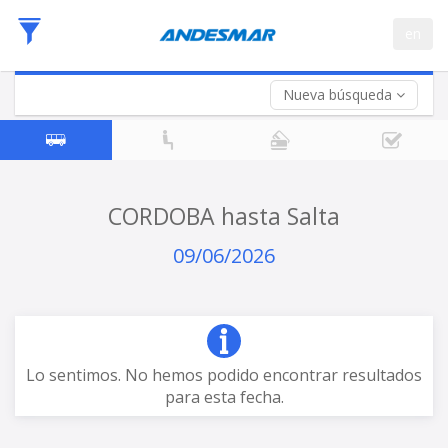
Fecha
en
de
Vuelta (opcional)
Ida
Fecha
de
Nueva búsqueda
Vuelta
CORDOBA hasta Salta
09/06/2026
Lo sentimos. No hemos podido encontrar resultados
para esta fecha.