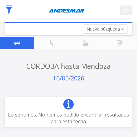
Fecha
en
de
Vuelta (opcional)
Ida
Fecha
de
Nueva búsqueda
Vuelta
CORDOBA hasta Mendoza
16/05/2026
Lo sentimos. No hemos podido encontrar resultados
para esta fecha.