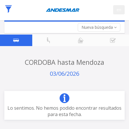
Fecha
en
de
Vuelta (opcional)
Ida
Fecha
de
Nueva búsqueda
Vuelta
CORDOBA hasta Mendoza
03/06/2026
Lo sentimos. No hemos podido encontrar resultados
para esta fecha.