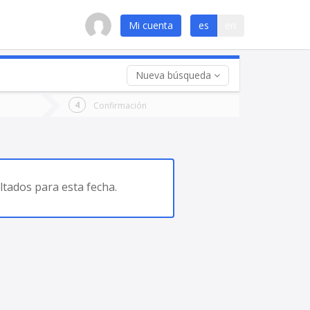
Mi cuenta
es
en
Nueva búsqueda
 (opcional)
Confirmación
ha
ta
tados para esta fecha.