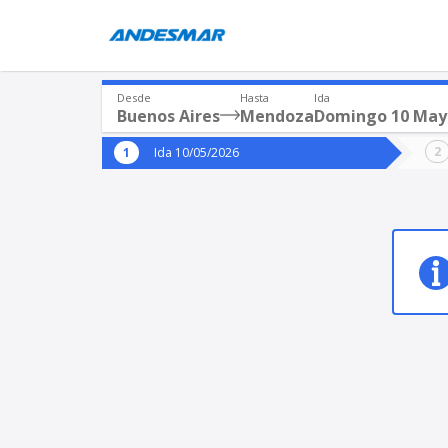
Desde
Hasta
Ida
Buenos Aires
Mendoza
Domingo 10 May
Origen
Destin
Ida 10/05/2026
*
*
Buenos Aires
Men
Origen
Destino