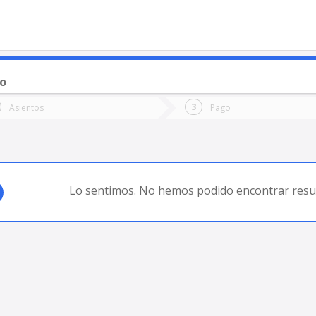
o
o
Ida
Vuelta
Asientos
Pago
*
Fec
doza
Fecha
de
de
Vuel
Ida
Lo sentimos. No hemos podido encontrar resul