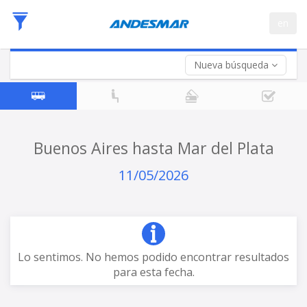
Fecha
en
de
Vuelta (opcional)
Ida
Fecha
de
Nueva búsqueda
Vuelta
Buenos Aires hasta Mar del Plata
11/05/2026
Lo sentimos. No hemos podido encontrar resultados
para esta fecha.