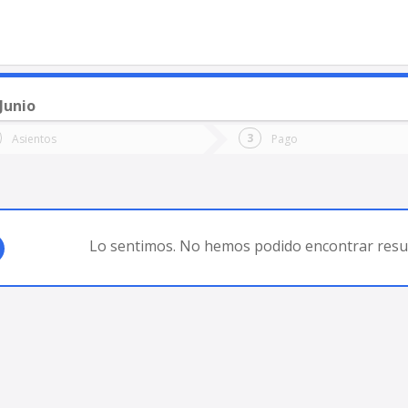
Junio
o
Ida
Vuelta
Asientos
Pago
*
Fec
del Plata
Fecha
de
de
Vuel
Ida
Lo sentimos. No hemos podido encontrar resul