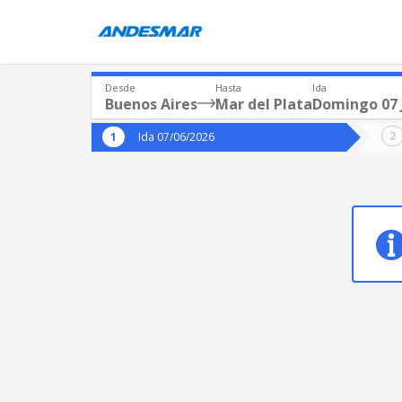
Desde
Hasta
Ida
Buenos Aires
Mar del Plata
Domingo 07 
Origen
Destin
Ida 07/06/2026
*
*
Buenos Aires
Mar 
Origen
Destino