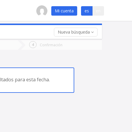
Mi cuenta
es
en
Nueva búsqueda
 (opcional)
Confirmación
ha
ta
tados para esta fecha.