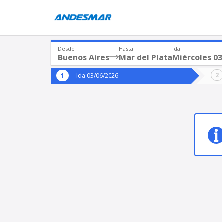
Desde
Hasta
Ida
Buenos Aires
Mar del Plata
Miércoles 03
Origen
Destin
Ida 03/06/2026
*
*
Buenos Aires
Mar 
Origen
Destino