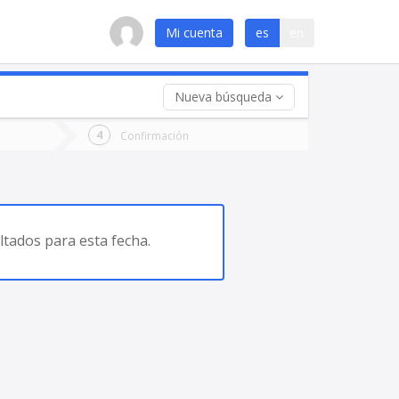
Mi cuenta
es
en
Nueva búsqueda
 (opcional)
Confirmación
ha
ta
tados para esta fecha.