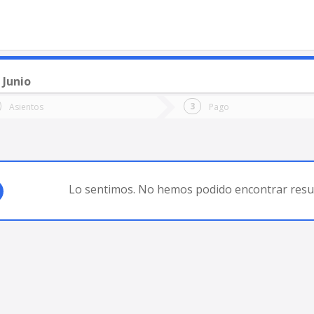
 Junio
o
Ida
Vuelta
Asientos
Pago
*
Fec
del Plata
Fecha
de
de
Vuel
Ida
Lo sentimos. No hemos podido encontrar resul