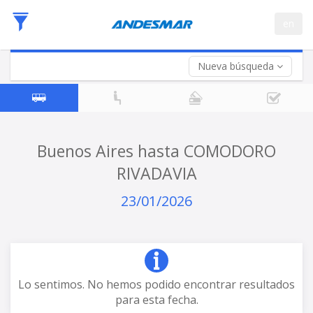
Fecha
en
de
Vuelta (opcional)
Ida
Fecha
de
Nueva búsqueda
Vuelta
Buenos Aires hasta COMODORO
RIVADAVIA
23/01/2026
Lo sentimos. No hemos podido encontrar resultados
para esta fecha.