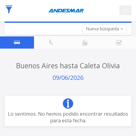
Fecha
en
de
Vuelta (opcional)
Ida
Fecha
de
Nueva búsqueda
Vuelta
Buenos Aires hasta Caleta Olivia
09/06/2026
Lo sentimos. No hemos podido encontrar resultados
para esta fecha.