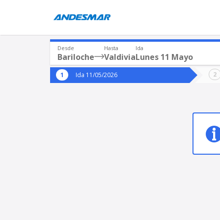
Desde
Hasta
Ida
Bariloche
Valdivia
Lunes 11 Mayo
Origen
Destin
Ida 11/05/2026
*
*
Bariloche
Valdi
Origen
Destino