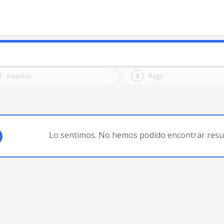
o
Ida
Vuelta
Asientos
Pago
*
Fec
via (Chile)
Fecha
de
de
Vuel
Ida
Lo sentimos. No hemos podido encontrar resul