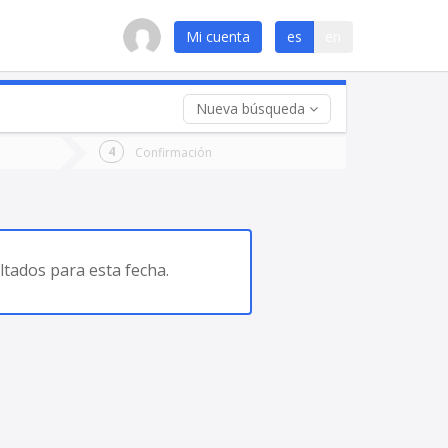
Mi cuenta
es
en
Nueva búsqueda
 (opcional)
Confirmación
ha
ta
tados para esta fecha.