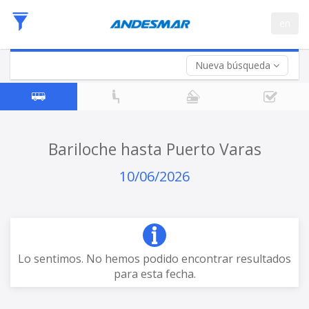
Fecha
en
de
Vuelta (opcional)
Ida
Fecha
de
Nueva búsqueda
Vuelta
Bariloche hasta Puerto Varas
10/06/2026
Lo sentimos. No hemos podido encontrar resultados
para esta fecha.