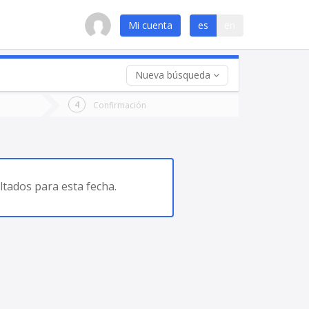
Mi cuenta
es
en
Nueva búsqueda
 (opcional)
Confirmación
ha
ta
tados para esta fecha.