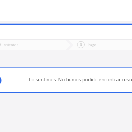
o
Ida
Vuelta
Asientos
Pago
*
Fec
to Varas (Chile)
Fecha
de
de
Vuel
Ida
Lo sentimos. No hemos podido encontrar resul