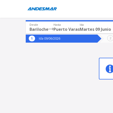
Desde
Hasta
Ida
Bariloche
Puerto Varas
Martes 09 Junio
Origen
Destin
Ida 09/06/2026
*
*
Bariloche
Puer
Origen
Destino