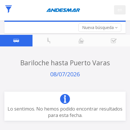
Fecha
en
de
Vuelta (opcional)
Ida
Fecha
de
Nueva búsqueda
Vuelta
Bariloche hasta Puerto Varas
08/07/2026
Lo sentimos. No hemos podido encontrar resultados
para esta fecha.