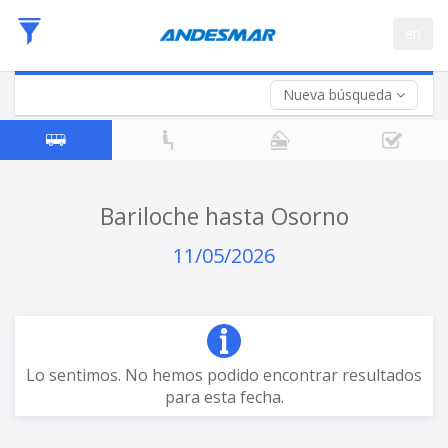
Fecha
en
de
Vuelta (opcional)
Ida
Fecha
de
Nueva búsqueda
Vuelta
Bariloche hasta Osorno
11/05/2026
Lo sentimos. No hemos podido encontrar resultados
para esta fecha.