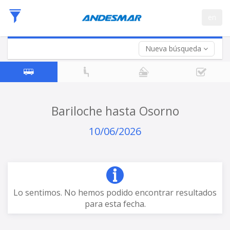
Fecha
en
de
Vuelta (opcional)
Ida
Fecha
de
Nueva búsqueda
Vuelta
Bariloche hasta Osorno
10/06/2026
Lo sentimos. No hemos podido encontrar resultados
para esta fecha.