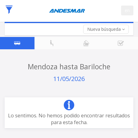
Fecha
en
de
Vuelta (opcional)
Ida
Fecha
de
Nueva búsqueda
Vuelta
Mendoza hasta Bariloche
11/05/2026
Lo sentimos. No hemos podido encontrar resultados
para esta fecha.