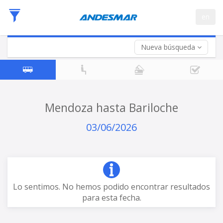
Fecha
en
de
Vuelta (opcional)
Ida
Fecha
de
Nueva búsqueda
Vuelta
Mendoza hasta Bariloche
03/06/2026
Lo sentimos. No hemos podido encontrar resultados
para esta fecha.